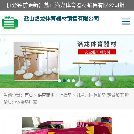
【1分钟前更新】盐山洛龙体育器材销售有限公司批量供应：300米障碍器材、400米障碍器材、部队训练器材、双杠、体操垫、舞蹈把杆等产品。盐山洛龙体育器材销售有限公司经过多年的发展，集研发，生产，销售，售后服务为一体. 奉行“质量，信誉，服务”的宗旨，以开拓创新的精神和真诚守信的态度积极进取。
盐山洛龙体育器材销售有限公司
单双杠
舞蹈把杆
400米障碍器材
体操垫
300米障碍器材
攀爬架
当前位置：
首页
>
供应商机
>
体操垫
> 儿童乐园保护垫 定做加工 呼
塑胶跑道
400米障碍器材1
伦贝尔体操垫厂家
警犬训练器材
心理行为训练器材