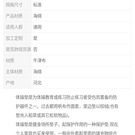
规格尺寸
标准
产品材质
海绵
适用人群
通用
加工定制
是
是否跨境货源
否
材质
牛津布
主体材质
海绵
产地
河北
体操垫是为体操教育或练习防止练习者受伤而置备的防
护器件之一。过去都用帆布作面套，里边垫以棕绒(也有
垫充入稻草或其它松软物品)。
体操垫是健身场所垫子，起保护作用的一种保护垫,现在
个人家庭也买来使用，一般由外套和里面的填充物组合