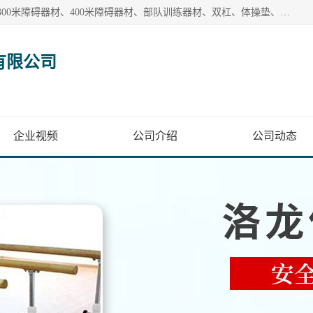
【1分钟前更新】盐山洛龙体育器材销售有限公司批量供应：300米障碍器材、400米障碍器材、部队训练器材、双杠、体操垫、舞蹈把杆等产品。盐山洛龙体育器材销售有限公司经过多年的发展，集研发，生产，销售，售后服务为一体. 奉行“质量，信誉，服务”的宗旨，以开拓创新的精神和真诚守信的态度积极进取。
有限公司
企业视频
公司介绍
公司动态