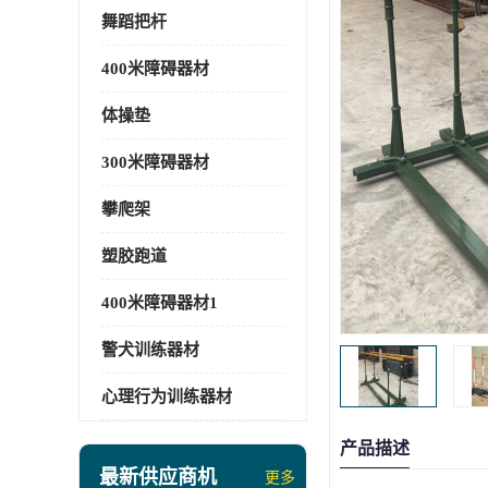
舞蹈把杆
400米障碍器材
体操垫
300米障碍器材
攀爬架
塑胶跑道
400米障碍器材1
警犬训练器材
心理行为训练器材
产品描述
最新供应商机
更多