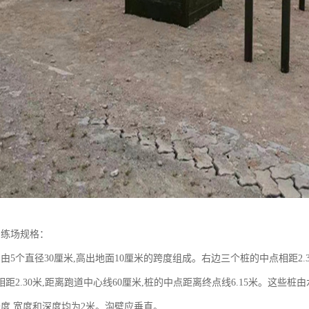
训练场规格：
由5个直径30厘米,高出地面10厘米的跨度组成。右边三个桩的中点相距2.3
距2.30米,距离跑道中心线60厘米,桩的中点距离终点线6.15米。这些桩
长度,宽度和深度均为2米。沟壁应垂直。