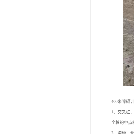
400米障碍
1、交叉桩：
个桩的中点相
2、沟槽：