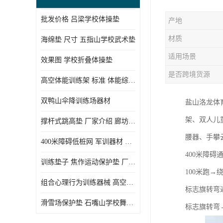
批发价格 吕梁学校体操垫
产地
材质
海绵垫 尺寸 五指山学校武术垫
适用场景
效果图 学校折叠体操垫
是否跨境货源
高空体能训练架 标准 体能综合训练架
双鸭山伞降训练场器材
盐山洛龙体
架、双人儿
撑杆式跳高垫 厂家介绍 廊坊舞蹈室体操垫
腰器、手攀
400米障碍低桩网 军训器材 厂家实物图
400米障碍
训练垫子 焦作运动保护垫 厂家销售
100米跑
组合心理行为训练器械 高空拓展训练架 守信厂家
标志旗转弯
滑雪场保护垫 石嘴山学校舞蹈垫
标志旗转弯→