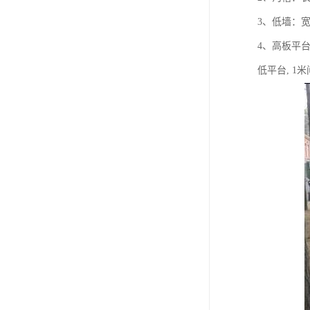
3、低墙：宽
4、高板平台
低平台, 1