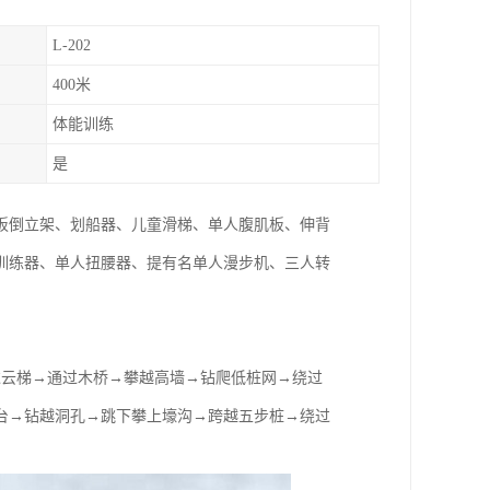
L-202
400米
体能训练
是
板倒立架、划船器、儿童滑梯、单人腹肌板、伸背
训练器、单人扭腰器、提有名单人漫步机、三人转
过云梯→通过木桥→攀越高墙→钻爬低桩网→绕过
台→钻越洞孔→跳下攀上壕沟→跨越五步桩→绕过