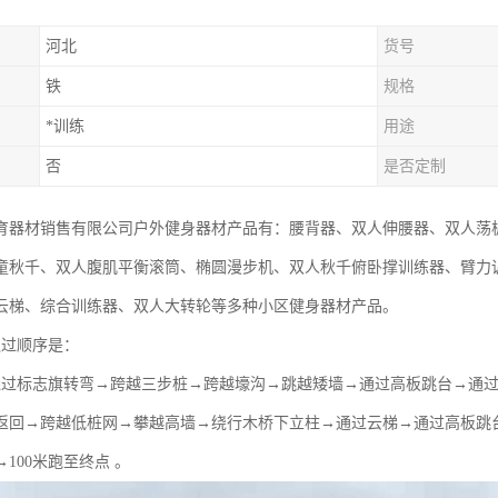
河北
货号
铁
规格
*训练
用途
否
是否定制
育器材销售有限公司户外健身器材产品有：腰背器、双人伸腰器、双人荡
童秋千、双人腹肌平衡滚筒、椭圆漫步机、双人秋千俯卧撑训练器、臂力
云梯、综合训练器、双人大转轮等多种小区健身器材产品。
通过顺序是：
→绕过标志旗转弯→跨越三步桩→跨越壕沟→跳越矮墙→通过高板跳台→通
返回→跨越低桩网→攀越高墙→绕行木桥下立柱→通过云梯→通过高板跳
100米跑至终点 。