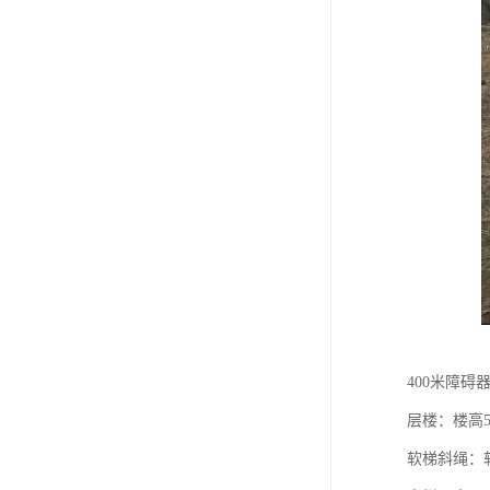
400米障碍
层楼：楼高5
软梯斜绳：软