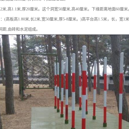
2米,高1.1米,厚20厘米。这个洞宽50厘米,高40厘米。下缘距离地面6
：(高板高1.80米,长2米,宽50厘米,厚5-8厘米。)高平台高1.5米，长，
米间距,由砖和水泥组成。