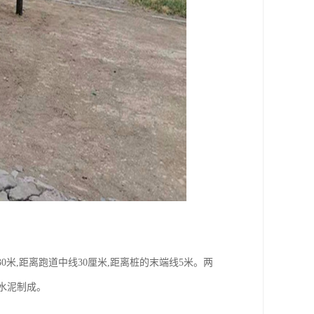
0米,距离跑道中线30厘米,距离桩的末端线5米。两
由水泥制成。