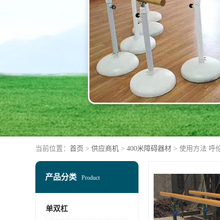
当前位置：
首页
>
供应商机
>
400米障碍器材
> 使用方法 呼
产品分类
Product
单双杠