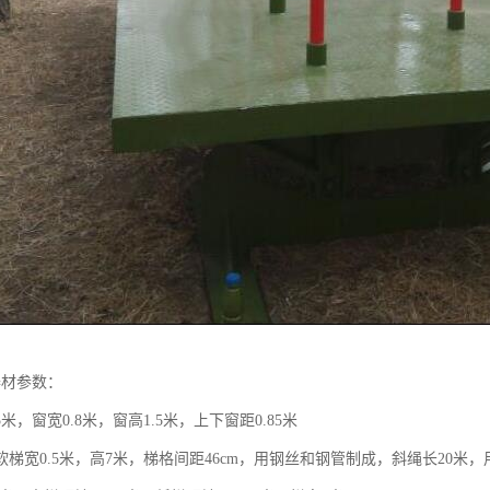
器材参数：
米，窗宽0.8米，窗高1.5米，上下窗距0.85米
梯宽0.5米，高7米，梯格间距46cm，用钢丝和钢管制成，斜绳长20米，