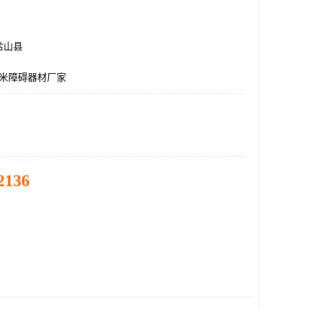
盐山县
0米障碍器材厂家
2136