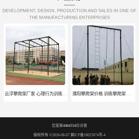
DEVELOPMENT, DESIGN, PRODUCTION AND SALES IN ONE OF
THE MANUFACTURING ENTERPRISES
濮阳攀爬架价格 训练攀爬架 批发价格
宁德攀爬架参数 爬绳架 量大优惠
您是第
4464554
位访客
版权所有 ©2026-08-07
冀ICP备18025974号-4