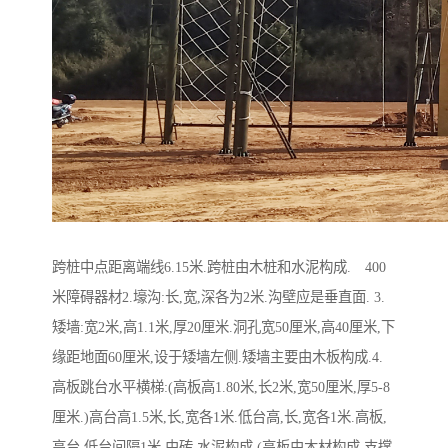
跨桩中点距离端线6.15米.跨桩由木桩和水泥构成. 400
米障碍器材2.壕沟:长,宽,深各为2米.沟壁应是垂直面. 3.
矮墙:宽2米,高1.1米,厚20厘米.洞孔宽50厘米,高40厘米,下
缘距地面60厘米,设于矮墙左侧.矮墙主要由木板构成.4.
高板跳台水平横梯:(高板高1.80米,长2米,宽50厘米,厚5-8
厘米.)高台高1.5米,长,宽各1米.低台高,长,宽各1米.高板,
高台,低台间隔1米,由砖,水泥构成.(高板由木材构成,支撑