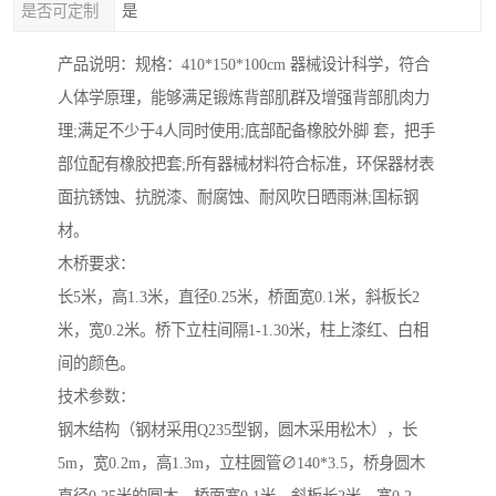
是否可定制
是
产品说明：规格：410*150*100cm 器械设计科学，符合
人体学原理，能够满足锻炼背部肌群及增强背部肌肉力
理;满足不少于4人同时使用;底部配备橡胶外脚 套，把手
部位配有橡胶把套;所有器械材料符合标准，环保器材表
面抗锈蚀、抗脱漆、耐腐蚀、耐风吹日晒雨淋;国标钢
材。
木桥要求：
长5米，高1.3米，直径0.25米，桥面宽0.1米，斜板长2
米，宽0.2米。桥下立柱间隔1-1.30米，柱上漆红、白相
间的颜色。
技术参数：
钢木结构（钢材采用Q235型钢，圆木采用松木），长
5m，宽0.2m，高1.3m，立柱圆管∅140*3.5，桥身圆木