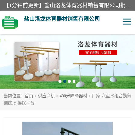
【1分钟前更新】盐山洛龙体育器材销售有限公司批量供应：300米障碍器材、400米障碍器材、部队训练器材、双杠、体操垫、舞蹈把杆等产品。盐山洛龙体育器材销售有限公司经过多年的发展，集研发，生产，销售，售后服务为一体. 奉行“质量，信誉，服务”的宗旨，以开拓创新的精神和真诚守信的态度积极进取。
盐山洛龙体育器材销售有限公司
单双杠
舞蹈把杆
400米障碍器材
体操垫
300米障碍器材
攀爬架
当前位置：
首页
>
供应商机
>
400米障碍器材
> 厂家 六盘水组合勤务
塑胶跑道
400米障碍器材1
训练场 摇摆平台
警犬训练器材
心理行为训练器材