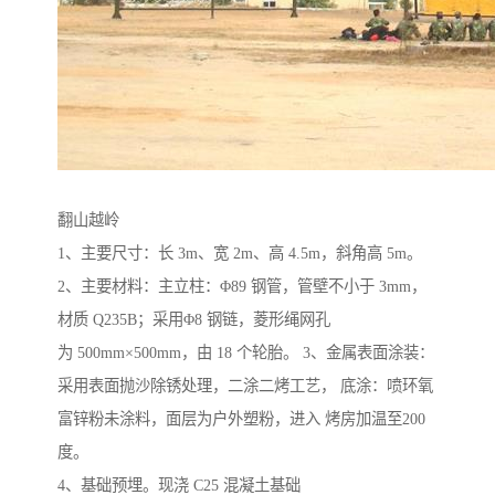
翻山越岭
1、主要尺寸：长 3m、宽 2m、高 4.5m，斜角高 5m。
2、主要材料：主立柱：Φ89 钢管，管壁不小于 3mm，
材质 Q235B；采用Φ8 钢链，菱形绳网孔
为 500mm×500mm，由 18 个轮胎。 3、金属表面涂装：
采用表面抛沙除锈处理，二涂二烤工艺， 底涂：喷环氧
富锌粉未涂料，面层为户外塑粉，进入 烤房加温至200
度。
4、基础预埋。现浇 C25 混凝土基础