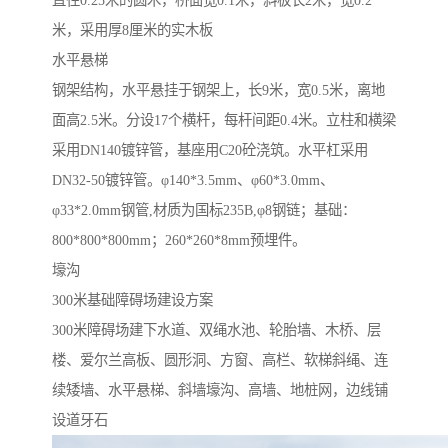
直径0.25米的圆木，桥面宽0.1米，斜板长2米，宽0.2
米，采用厚8厘米的实木板
水平悬梯
钢架结构，水平悬挂于钢架上，长9米，宽0.5米，离地
面高2.5米。分设17个横杆，每杆间距0.4米。立柱和横梁
采用DN140镀锌管，基座用C20砼浇筑。水平杠采用
DN32-50镀锌管。φ140*3.5mm、φ60*3.0mm、
φ33*2.0mm钢管,材质为国标235B,φ8钢链；基础：
800*800*800mm；260*260*8mm预埋件。
壕沟
300米基础障碍场建设方案
300米障碍场建下水道、双绳水池、轮胎墙、木桥、层
楼、爱尔兰高板、圆形洞、方窗、高栏、软梯斜绳、连
续矮墙、水平悬梯、斜墙壕沟、高墙、地桩网，边线铺
设道牙石