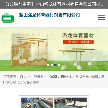
【1分钟前更新】盐山洛龙体育器材销售有限公司批量供应：300米障碍器材、400米障碍器材、部队训练器材、双杠、体操垫、舞蹈把杆等产品。盐山洛龙体育器材销售有限公司经过多年的发展，集研发，生产，销售，售后服务为一体. 奉行“质量，信誉，服务”的宗旨，以开拓创新的精神和真诚守信的态度积极进取。
盐山洛龙体育器材销售有限公司
单双杠
舞蹈把杆
400米障碍器材
体操垫
300米障碍器材
攀爬架
当前位置：
首页
>
供应商机
>
400米障碍器材1
> 渡海登岛400米障碍
塑胶跑道
400米障碍器材1
厂家促销 110米障碍器材
警犬训练器材
心理行为训练器材