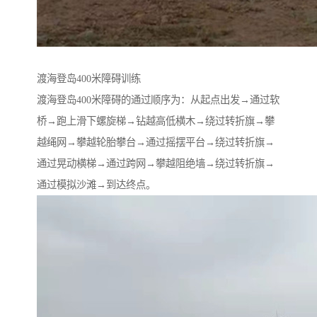
渡海登岛400米障碍训练
渡海登岛400米障碍的通过顺序为：从起点出发→通过软
桥→跑上滑下螺旋梯→钻越高低横木→绕过转折旗→攀
越绳网→攀越轮胎攀台→通过摇摆平台→绕过转折旗→
通过晃动横梯→通过跨网→攀越阻绝墙→绕过转折旗→
通过模拟沙滩→到达终点。