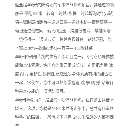
返全程400米的障碍场的军事体能训练项目，其通过的顺
序是:平跑100米—转弯—跨越3步桩—跨越壕沟时跳越矮
墙—攀越高板跳台—通过云梯—通过木桥—攀越高墙—
葡匐通过低桩网—转弯(返回)—跨越低拉网—攀越高墙
—绕行桥柱—通过云梯—跨越高板跳台—钻越洞孔—跳
下攀上壕沟—跨越5步桩—转弯— 100米终点
400米障碍是传统的体育训练项目之一，同时它也是体技
能和身体素质训练内容的重要组成部分。它是把力量 速
度 耐力 柔韧性 协调性 灵敏性等身体素质有机的结合在
一起，它使在训练中可以熟练掌握跑 跳 攀 爬 撑 钻等各
种基本技能的一项运动项目。
400米障碍训练，是里的一项体能训练，让许多士兵苦不
堪言，这项训练就是在400米障碍训练中，总共有16道各
种各样的障碍，一般情况下能完成400米障碍的人都不简
单