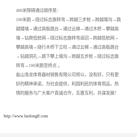
400米障碍通过顺序是：
100米跑→绕过标志旗转弯→跨越三步桩→跨越壕沟→跳
越矮墙→通过高板跳台→通过云梯→通过木桥→攀越高
墙→钻爬低桩网→绕过标志旗转弯返回→跨越低桩网→
攀越高墙→绕行木桥下立柱→通过云梯→通过高板跳台
→钻越洞孔→跳下攀上壕沟→跨越五步桩→绕过标志旗
转弯→100米跑至终点 。
盐山洛龙体育器材销售有限公司将以，没有好，只有更
好的精神承诺，为社会提供，利国利民的体育用品，热
情的服务与广大客户真诚合作，互惠互利，共谋发展！
http://www.luolong8.com