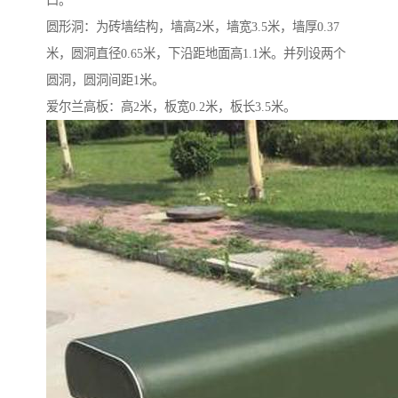
口。
圆形洞：为砖墙结构，墙高2米，墙宽3.5米，墙厚0.37
米，圆洞直径0.65米，下沿距地面高1.1米。并列设两个
圆洞，圆洞间距1米。
爱尔兰高板：高2米，板宽0.2米，板长3.5米。