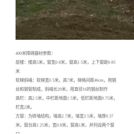
400米障碍器材参数：
层楼：楼高5米，窗宽0.8米，窗高1.5米，上下窗距0.85
米
软梯斜绳：软梯宽0.5米，高7米，梯格间距46cm，用钢
丝和钢管制成，斜绳长20米，用直径16的钢丝制作
高栏：高2.5米，中栏距地面1.5米，低栏距地面0.75米，
栏宽2米。
方窗：为砖墙结构，墙高2.7米，墙宽3.5米，墙厚0.37
米，窗台高1.25米，宽0.8米，窗高1米，并列设两个窗