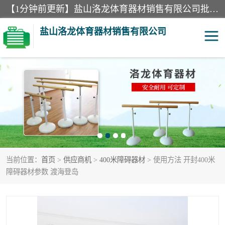
【1分钟前更新】盐山洛龙体育器材销售有限公司批量供应：300米障碍器材、400米障碍器材、部队训练器材、双杠、体操垫、舞蹈把杆等产品。盐山洛龙体育器材销售有限公司经过多年的发展，集研发，生产，销售，售后服务为一体. 奉行“质量，信誉，服务”的宗旨，以开拓创新的精神和真诚守信的态度积极进取。
盐山洛龙体育器材销售有限公司
单双杠
舞蹈把杆
400米障碍器材
体操垫
300米障碍器材
攀爬架
当前位置：
首页
>
供应商机
>
400米障碍器材
> 使用方法 开封400米
塑胶跑道
400米障碍器材1
障碍器材参数 渡海登岛
警犬训练器材
心理行为训练器材