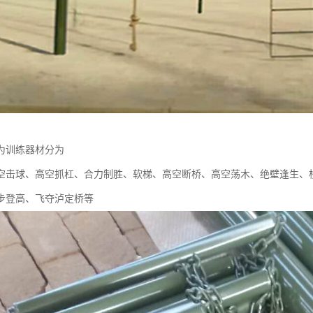
为训练器材分为
空击球、高空抓杠、合力制胜、软梯、高空断桥、高空荡木、绝壁逢生、
步登高、飞夺泸定桥等