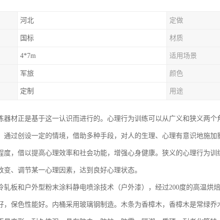
河北
定做
国标
材质
4*7m
适用场景
军旅
颜色
定制
用途
练器材正是基于这一认识而进行的。心理行为训练可以从广义和狭义两个
，通过创设一定的情境，借助多种手段，对人的生理、心理有意识地施加
程度，借以提高心理效率和社会功能，增强心身健康。狭义的心理行为训
改变、调节某一心理因素，达到良好心理状态。
冷轧板和户外型粉末涂料静电喷涂技术（户外漆），经过200度的高温烘
好，保色性能好。内桶采用玻璃钢制造。木条为香樟木，香樟木是常绿乔