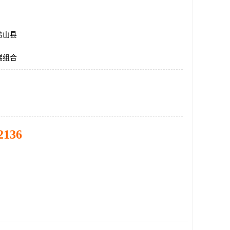
盐山县
梯组合
2136