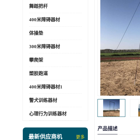
舞蹈把杆
400米障碍器材
体操垫
300米障碍器材
攀爬架
塑胶跑道
400米障碍器材1
警犬训练器材
心理行为训练器材
产品描述
最新供应商机
更多