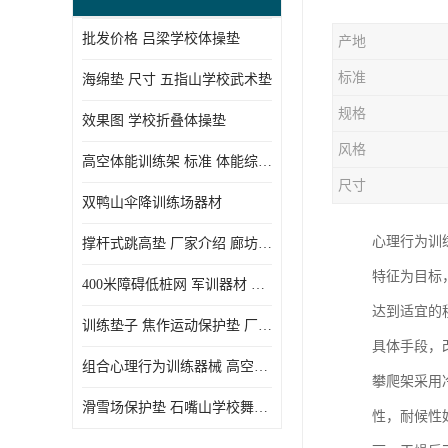
批发价格 吕梁学校体操垫
产地
标准
海绵垫 尺寸 五指山学校武术垫
规格
效果图 学校折叠体操垫
风格
高空体能训练架 标准 体能综合训练架
尺寸
双鸭山伞降训练场器材
心理行为训
撑杆式跳高垫 厂家介绍 廊坊舞蹈室体操垫
特征为目标
400米障碍低桩网 军训器材 厂家实物图
达到适宜的
训练垫子 焦作运动保护垫 厂家销售
具体手段，
组合心理行为训练器械 高空拓展训练架 守信厂家
攀爬架采用
滑雪场保护垫 石嘴山学校舞蹈垫
性，耐候性