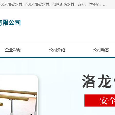
【1分钟前更新】盐山洛龙体育器材销售有限公司批量供应：300米障碍器材、400米障碍器材、部队训练器材、双杠、体操垫、舞蹈把杆等产品。盐山洛龙体育器材销售有限公司经过多年的发展，集研发，生产，销售，售后服务为一体. 奉行“质量，信誉，服务”的宗旨，以开拓创新的精神和真诚守信的态度积极进取。
有限公司
企业视频
公司介绍
公司动态