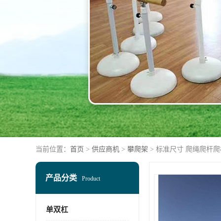
当前位置：
首页
>
供应商机
>
攀爬架
> 标准尺寸 爬绳爬杆爬
产品分类
Product
单双杠