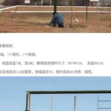
练攀爬架：
爬绳，1个爬杆，1个爬梯；
地面高度7米，宽4米；攀爬架预埋件尺寸：80*80CM， 高度80CM；
采用直径114的钢管，爬绳直径30；爬杆直径48,材质：钢管。