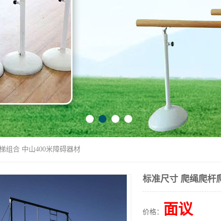
梯组合 中山400米障碍器材
标准尺寸 爬绳爬杆爬
面议
价格：