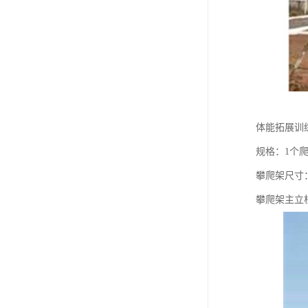
体能拓展训
规格：1个
攀爬架尺寸：
攀爬架主立柱