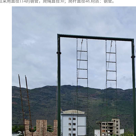
采用直径114的钢管，爬绳直径30；爬杆直径48,材质：钢管。