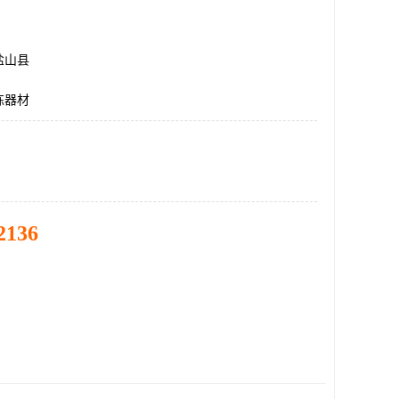
盐山县
练器材
2136