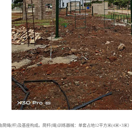
爬绳(杆)及基座构成。爬杆(绳)训练器械：单套占地12平方米(4米×3