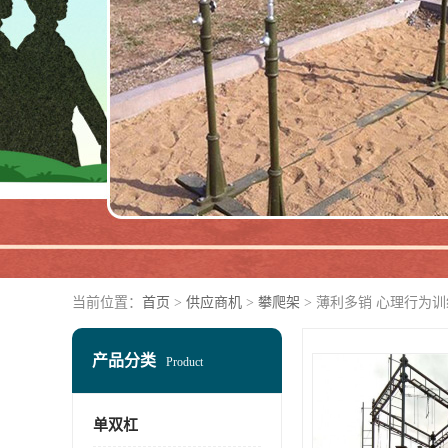
当前位置：
首页
>
供应商机
>
攀爬架
> 薄利多销 心理行为
产品分类
Product
单双杠