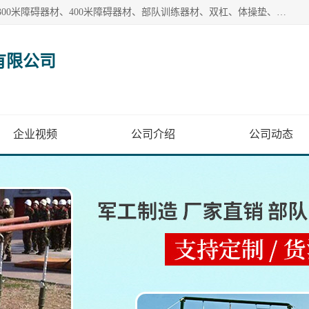
【1分钟前更新】盐山洛龙体育器材销售有限公司批量供应：300米障碍器材、400米障碍器材、部队训练器材、双杠、体操垫、舞蹈把杆等产品。盐山洛龙体育器材销售有限公司经过多年的发展，集研发，生产，销售，售后服务为一体. 奉行“质量，信誉，服务”的宗旨，以开拓创新的精神和真诚守信的态度积极进取。
有限公司
企业视频
公司介绍
公司动态