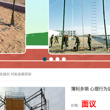
训练器材 阿勒泰攀爬架
薄利多销 心理行为
面议
价格：