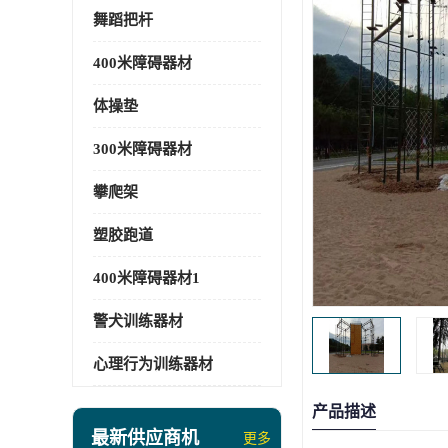
舞蹈把杆
400米障碍器材
体操垫
300米障碍器材
攀爬架
塑胶跑道
400米障碍器材1
警犬训练器材
心理行为训练器材
产品描述
最新供应商机
更多