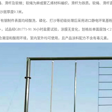
米软绳、滑杆及软梯；软绳为麻或聚乙烯材料编织，滑杆为铁质。软绳、滑杆直
沙层厚度0.3米。
 所有钢制件表面均经酸洗、磷化、打沙等初级处理后采用进口静电环氧基粉末
+，试品经GB1771-91 36小时盐雾试验，涂膜无变化，划格处单面腐
合潮湿和酸雨环境，室内室外均可使用，且产品涂料配方不含有毒元素。