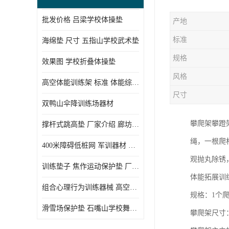
批发价格 吕梁学校体操垫
产地
标准
海绵垫 尺寸 五指山学校武术垫
规格
效果图 学校折叠体操垫
风格
高空体能训练架 标准 体能综合训练架
尺寸
双鸭山伞降训练场器材
攀爬架攀蹬架
撑杆式跳高垫 厂家介绍 廊坊舞蹈室体操垫
绳，一根爬
400米障碍低桩网 军训器材 厂家实物图
观抛丸除锈
训练垫子 焦作运动保护垫 厂家销售
体能拓展训
组合心理行为训练器械 高空拓展训练架 守信厂家
规格：1个
滑雪场保护垫 石嘴山学校舞蹈垫
攀爬架尺寸：