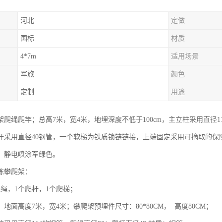
河北
定做
国标
材质
4*7m
适用场景
军旅
颜色
定制
用途
爬绳爬竿；总高7米，宽4米，地埋深度不低于100cm，主立柱采用直径1
杆采用直径40钢管，一个软梯为铁质锁链链接，上端固定采用可摘取的保
，静电喷涂军绿色。
练攀爬架：
爬绳，1个爬杆，1个爬梯；
地面高度7米，宽4米；攀爬架预埋件尺寸：80*80CM， 高度80CM；