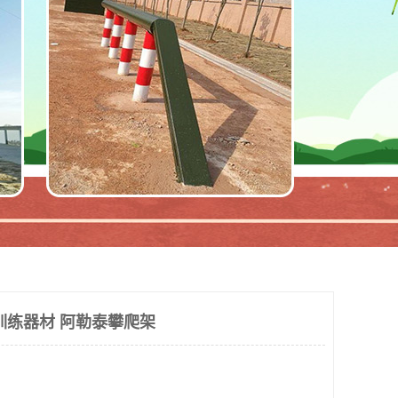
训练器材 阿勒泰攀爬架