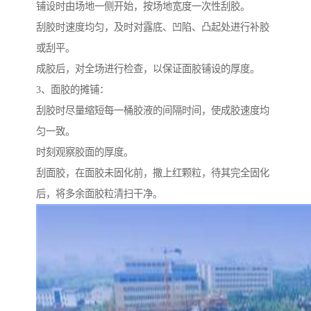
铺设时由场地一侧开始，按场地宽度一次性刮胶。
刮胶时速度均匀，及时对露底、凹陷、凸起处进行补胶
或刮平。
成胶后，对全场进行检查，以保证面胶铺设的厚度。
3、面胶的摊铺：
刮胶时尽量缩短每一桶胶液的间隔时间，使成胶速度均
匀一致。
时刻观察胶面的厚度。
刮面胶，在面胶未固化前，撒上红颗粒，待其完全固化
后，将多余面胶粒清扫干净。