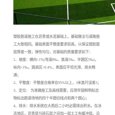
塑胶跑道施工在沥青或水泥基础上，基础做法与道路施
工大致相同。基础表面平整度要求较高，以保证塑胶面
层厚度一致，弹性均匀，对基础的质量要求如下：
1、坡度：横向<1%(弯道8‰、直道5‰、半圆区5‰)，
纵向<1‰，跳高区<0.4%，表面应平坦光滑、排水畅
通；
2、平整度：平整度合格率在95%以上，3米直尺误差3；
3、定位： 为准确施工及画线需要，应用牢固鲜明标志
物标出跑道场地的四个半圆切线点和两个圆心；
4、排水：排水系统在大雨后二小时必需排出积水。在冰
冻地区，沥青层与碎石层之间加一层土工布缓冲层。沿