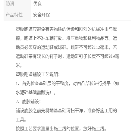
防滑
优良
产品特性
安全环保
塑胶跑道应避免有害物质的污染和剧烈的机械冲击与摩
擦，跑道上不准车辆行驶、堆压重物和锋利物品等。运
动员必须穿的运动鞋或球鞋。跳鞋不可超过12毫米，若
运动鞋带有较长的钉子时，运动鞋钉子长度不可超过9毫
米。
塑胶跑道铺设工艺说明：
1、首先检查基础层的平整度，对凹凸部位进行找平（如
水泥砼基础需酸洗）。
2、底胶铺设：
铺设底胶之前先将地基基础清扫干净，准备好施工用的
工具。
按照工艺要求测量出施工线的位置，放好施工线。