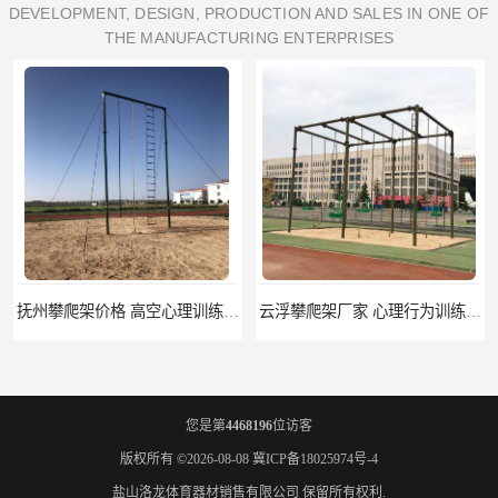
DEVELOPMENT, DESIGN, PRODUCTION AND SALES IN ONE OF
THE MANUFACTURING ENTERPRISES
抚州攀爬架价格 高空心理训练器材 标准尺寸
云浮攀爬架厂家 心理行为训练器材 质量保证
您是第
4468196
位访客
版权所有 ©2026-08-08
冀ICP备18025974号-4
盐山洛龙体育器材销售有限公司
保留所有权利.