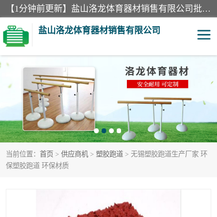
【1分钟前更新】盐山洛龙体育器材销售有限公司批量供应：300米障碍器材、400米障碍器材、部队训练器材、双杠、体操垫、舞蹈把杆等产品。盐山洛龙体育器材销售有限公司经过多年的发展，集研发，生产，销售，售后服务为一体. 奉行“质量，信誉，服务”的宗旨，以开拓创新的精神和真诚守信的态度积极进取。
盐山洛龙体育器材销售有限公司
单双杠
舞蹈把杆
400米障碍器材
体操垫
300米障碍器材
攀爬架
当前位置：
首页
>
供应商机
>
塑胶跑道
> 无锡塑胶跑道生产厂家 环
塑胶跑道
400米障碍器材1
保塑胶跑道 环保材质
警犬训练器材
心理行为训练器材