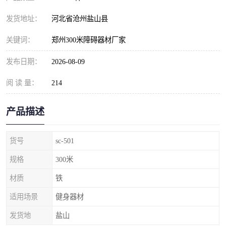
发货地址：
河北省沧州盐山县
关键词：
郑州300米障碍器材厂家
发布日期：
2026-08-09
阅 读 量：
214
产品描述
货号
sc-501
规格
300米
材质
铁
适用场景
健身器材
发货地
盐山