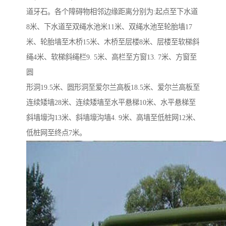
道牙石。各个障碍物相邻边缘距离分别为:起点至下水道
8米、下水道至双绳水池米11米、双绳水池至轮胎墙17
米、轮胎墙至木桥15米、木桥至层楼8米、层楼至软梯斜
绳4米、软梯斜绳栏9. 5米、高栏至方窗13. 7米、方窗至
圆
形洞19.5米、圆形洞至爱尔兰高板18.5米、爱尔兰高板至
连续矮墙28米、连续矮墙至水平悬梯10米、水平悬梯至
斜墙壕沟13米、斜墙壕沟墙4. 9米、高墙至低桩网12米、
低桩网至终点7米。