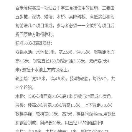
百米障碍赛是一项适合于学生竞技使用的设施，主要由
五步桩、深坑、矮墙、木桥、高障碍板、高低跳台和匍
匐前进几个项目组成，参与者必须一一突破所有项目后
折回原地方取得胜利。
标准300米障碍器材：
双绳水池：水池长5米，宽2.5米，深0.5米，钢架距地面
高4.5米，钢管直径160,钢管间距3.35米，双绳索(长4
米) 悬挂于水池上方的钢架上。
轮胎墙：宽3.5米， 高4.5米)。挂4路轮胎，每路5个，共
20个轮胎。
木桥：长9米,桥面宽0.3米,高1米;斜板与地面成45度角。
层楼：楼高5米,窗宽0.8米,窗高1.5米，上下窗距0.85米
软梯斜绳：软梯宽0.5米，高7米，梯格间距46cm,用钢丝
和钢管制成，斜绳长20米，用直径1 6的钢丝制作
高栏：高2.5米，中栏距地面1 .5米，低栏距地面0.75