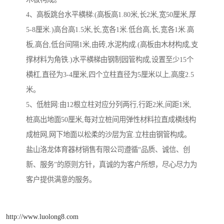
4、高板跳台水平横梯:(高板高1.80米,长2米,宽50厘米,厚
5-8厘米.)高台高1.5米,长,宽各1米.低台高,长,宽各1米.高
板,高台,低台间隔1米,由砖,水泥构成.(高板由木材构成,支
撑材料为角铁.)水平横梯由钢制园管构成,设置至少15个
横杠,直径为3-4厘米,四个立柱直径为5厘米以上,高度2.5
米。
5、低桩网:由12根立柱对应分列两行,行距2米,间距1米,
桩高出地面50厘米,每对立桩间用弹性材料拉直成横线构
成桩网,网下地面以松柔的沙层为宜.立柱由钢管构成。
盐山洛龙体育器材销售有限公司遵循“品质、诚信、创
新、服务”的原则方针，真诚的为客户所想，尽心尽力为
客户提供满意的服务。
http://www.luolong8.com