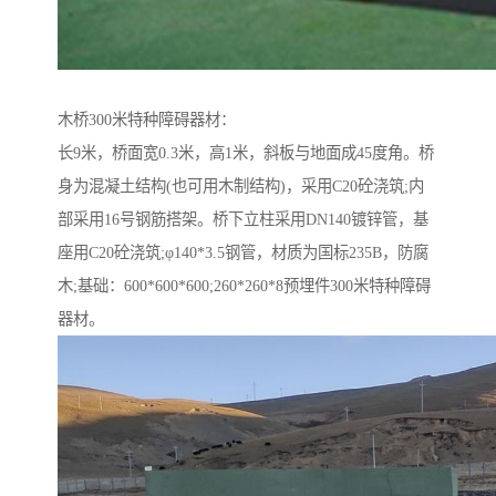
木桥300米特种障碍器材：
长9米，桥面宽0.3米，高1米，斜板与地面成45度角。桥
身为混凝土结构(也可用木制结构)，采用C20砼浇筑;内
部采用16号钢筋搭架。桥下立柱采用DN140镀锌管，基
座用C20砼浇筑;φ140*3.5钢管，材质为国标235B，防腐
木;基础：600*600*600;260*260*8预埋件300米特种障碍
器材。