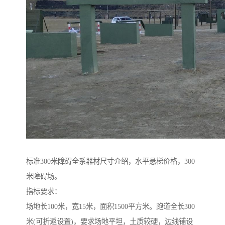
标准300米障碍全系器材尺寸介绍，水平悬梯价格，300
米障碍场。
指标要求：
场地长100米，宽15米，面积1500平方米。跑道全长300
米(可折返设置)，要求场地平坦，土质较硬，边线铺设