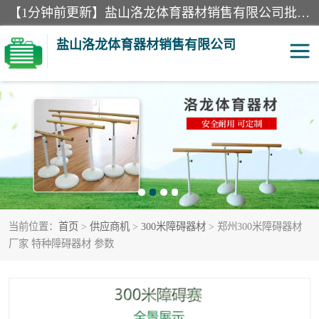
【1分钟前更新】盐山洛龙体育器材销售有限公司批量供应：300米障碍器材、400米障碍器材、部队训练器材、双杠、体操垫、舞蹈把杆等产品。盐山洛龙体育器材销售有限公司经过多年的发展，集研发，生产，销售，售后服务为一体. 奉行“质量，信誉，服务”的宗旨，以开拓创新的精神和真诚守信的态度积极进取。
盐山洛龙体育器材销售有限公司
单双杠
舞蹈把杆
400米障碍器材
体操垫
300米障碍器材
攀爬架
当前位置：
首页
>
供应商机
>
300米障碍器材
> 郑州300米障碍器材
塑胶跑道
400米障碍器材1
厂家 特种障碍器材 参数
警犬训练器材
心理行为训练器材