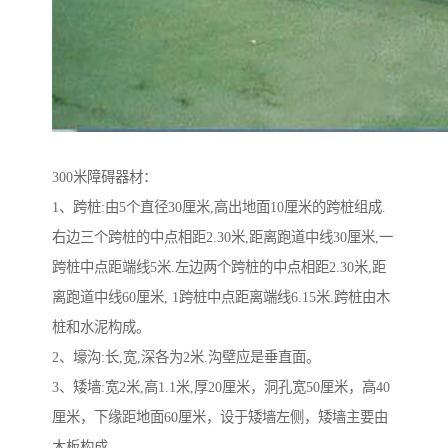
300米障碍器材：
1、跨桩:由5个直径30厘米,高出地面10厘米的跨桩组成.
右边三个跨桩的中点相距2.30米,距离跑道中线30厘米,一
跨桩中点距端线5米.左边两个跨桩的中点相距2.30米,距
离跑道中线60厘米, 1跨桩中点距离端线6.15米.跨桩由木
桩和水泥构成。
2、壕沟:长,宽,深各为2米.沟壁应是垂直面。
3、矮墙:宽2米,高1.1米,厚20厘米，洞孔宽50厘米，高40
厘米，下缘距地面60厘米，设于矮墙左侧，矮墙主要由
木板构成。