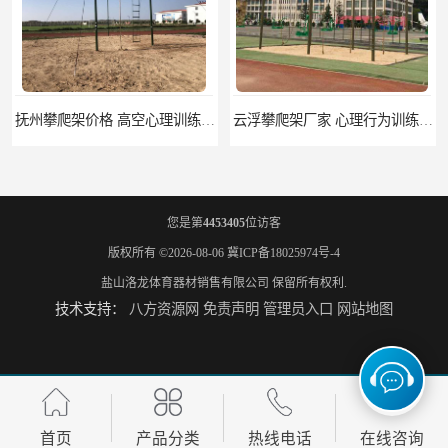
云浮攀爬架厂家 心理行为训练器材 质量保证
濮阳攀爬架价格 训练攀爬架 批发价格
您是第
4453405
位访客
版权所有 ©2026-08-06
冀ICP备18025974号-4
盐山洛龙体育器材销售有限公司
保留所有权利.
技术支持：
八方资源网
免责声明
管理员入口
网站地图
宁德攀爬架参数 爬绳架 量大优惠
荆州攀爬架生产厂家 三合一攀登架 定做加工
首页
产品分类
热线电话
在线咨询