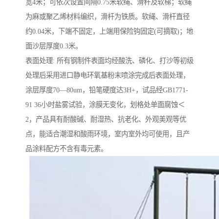
宽4米；可依次设置间隔0.75米软绳、滑杆及软梯；软绳
为麻或聚乙烯材料编织，滑杆为铁质。软绳、滑杆直径
约0.04米，下端不固定，上端用保险钩固定(可摘取)；地
面沙层厚度0.3米。
表面处理: 所有钢制件表面均经酸洗、磷化、打沙等初级
处理后采用进口静电环氧基粉末喷涂完成后表面处理，
涂层厚度70—80um，铅笔硬度达3H+，试品经GB1771-
91 36小时盐雾试验，涂膜无变化，划格处单面腐蚀＜
2，产品具有耐酸碱、耐湿热、抗老化、外观美观等优
点，能适合潮湿和酸雨环境，室内室外均可使用，且产
品涂料配方不含有毒元素。