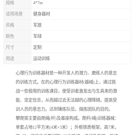
规格
4*7m
适用场景
健身器材
风格
军旅
颜色
军绿
尺寸
定制
用途
运动训练
心理行为训练器材是一种开发人的潜力、磨练人的意志
的训练方式。在的心理行为训练器材(器械)上，通过挑
战一些极限的训练课目，使受训者激发出与生具来的潜
能、坚定信念，从而越过去无法越的心理障碍。提高受
训人员的意志力。达到锤炼队伍，熔炼团队的目的。
攀爬架主要由爬绳(杆)及基座构成。爬杆(绳)训练器械：
单套占地12平方米(4米×3米）；外框铁质框架，高7米，