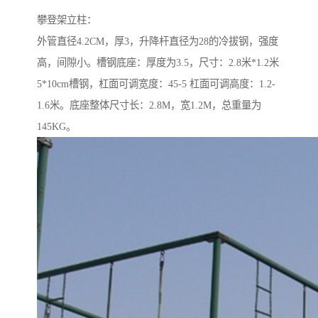
攀登架立柱：
外管直径4.2CM，厚3，升降杆直径为28的冷拔钢，强度
高，间隙小。槽钢底座：厚度为3.5，尺寸：2.8米*1.2米
5*10cm槽钢，杠面可调宽度：45-5 杠面可调高度：1.2-
1.6米。底座整体尺寸长：2.8M，宽1.2M，总重量为
145KG。