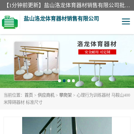
【1分钟前更新】盐山洛龙体育器材销售有限公司批量供应：300米障碍器材、400米障碍器材、部队训练器材、双杠、体操垫、舞蹈把杆等产品。盐山洛龙体育器材销售有限公司经过多年的发展，集研发，生产，销售，售后服务为一体. 奉行“质量，信誉，服务”的宗旨，以开拓创新的精神和真诚守信的态度积极进取。
盐山洛龙体育器材销售有限公司
单双杠
舞蹈把杆
400米障碍器材
体操垫
300米障碍器材
攀爬架
当前位置：
首页
>
供应商机
>
攀爬架
> 心理行为训练器材 马鞍山400
塑胶跑道
400米障碍器材1
米障碍器材 标准尺寸
警犬训练器材
心理行为训练器材