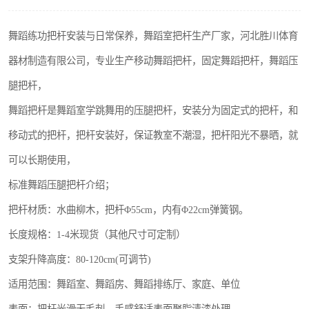
舞蹈练功把杆安装与日常保养，舞蹈室把杆生产厂家，河北胜川体育
器材制造有限公司，专业生产移动舞蹈把杆，固定舞蹈把杆，舞蹈压
腿把杆，
舞蹈把杆是舞蹈室学跳舞用的压腿把杆，安装分为固定式的把杆，和
移动式的把杆，把杆安装好，保证教室不潮湿，把杆阳光不暴晒，就
可以长期使用，
标准舞蹈压腿把杆介绍；
把杆材质：水曲柳木，把杆Φ55cm，内有Φ22cm弹簧钢。
长度规格：1-4米现货（其他尺寸可定制）
支架升降高度：80-120cm(可调节)
适用范围：舞蹈室、舞蹈房、舞蹈排练厅、家庭、单位