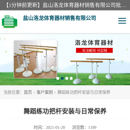
【1分钟前更新】盐山洛龙体育器材销售有限公司批量供应：300米障碍器材、400米障碍器材、部队训练器材、双杠、体操垫、舞蹈把杆等产品。盐山洛龙体育器材销售有限公司经过多年的发展，集研发，生产，销售，售后服务为一体. 奉行“质量，信誉，服务”的宗旨，以开拓创新的精神和真诚守信的态度积极进取。
盐山洛龙体育器材销售有限公司
单双杠
舞蹈把杆
400米障碍器材
体操垫
300米障碍器材
攀爬架
当前位置：
首页
>
客户案例
> 舞蹈练功把杆安装与日常保养
塑胶跑道
400米障碍器材1
警犬训练器材
心理行为训练器材
舞蹈练功把杆安装与日常保养
时间：2021-01-20
浏览数：1189